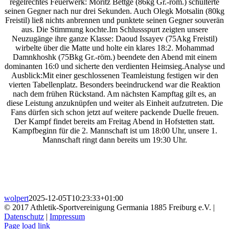
regelrechtes Feuerwerk: Moritz Bettge (86kg Gr.-röm.) schulterte
seinen Gegner nach nur drei Sekunden. Auch Olegk Motsalin (80kg
Freistil) ließ nichts anbrennen und punktete seinen Gegner souverän
aus. Die Stimmung kochte.Im Schlussspurt zeigten unsere
Neuzugänge ihre ganze Klasse: Daoud Issayev (75Akg Freistil)
wirbelte über die Matte und holte ein klares 18:2. Mohammad
Damnkhoshk (75Bkg Gr.-röm.) beendete den Abend mit einem
dominanten 16:0 und sicherte den verdienten Heimsieg.Analyse und
Ausblick:Mit einer geschlossenen Teamleistung festigen wir den
vierten Tabellenplatz. Besonders beeindruckend war die Reaktion
nach dem frühen Rückstand. Am nächsten Kampftag gilt es, an
diese Leistung anzuknüpfen und weiter als Einheit aufzutreten. Die
Fans dürfen sich schon jetzt auf weitere packende Duelle freuen.
Der Kampf findet bereits am Freitag Abend in Hofstetten statt.
Kampfbeginn für die 2. Mannschaft ist um 18:00 Uhr, unsere 1.
Mannschaft ringt dann bereits um 19:30 Uhr.
wolpert
2025-12-05T10:23:33+01:00
© 2017 Athletik-Sportvereinigung Germania 1885 Freiburg e.V. |
Datenschutz
|
Impressum
Instagram
Page load link