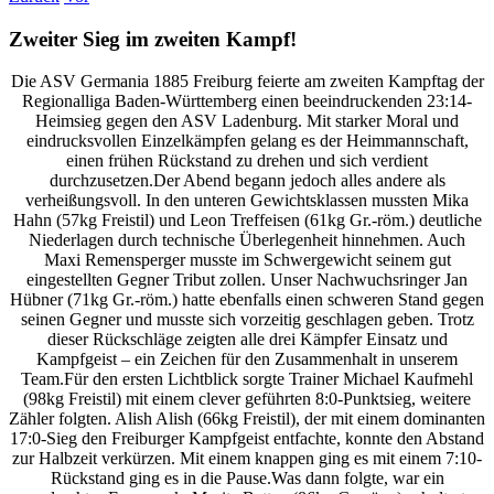
Zweiter Sieg im zweiten Kampf!
Die ASV Germania 1885 Freiburg feierte am zweiten Kampftag der
Regionalliga Baden-Württemberg einen beeindruckenden 23:14-
Heimsieg gegen den ASV Ladenburg. Mit starker Moral und
eindrucksvollen Einzelkämpfen gelang es der Heimmannschaft,
einen frühen Rückstand zu drehen und sich verdient
durchzusetzen.Der Abend begann jedoch alles andere als
verheißungsvoll. In den unteren Gewichtsklassen mussten Mika
Hahn (57kg Freistil) und Leon Treffeisen (61kg Gr.-röm.) deutliche
Niederlagen durch technische Überlegenheit hinnehmen. Auch
Maxi Remensperger musste im Schwergewicht seinem gut
eingestellten Gegner Tribut zollen. Unser Nachwuchsringer Jan
Hübner (71kg Gr.-röm.) hatte ebenfalls einen schweren Stand gegen
seinen Gegner und musste sich vorzeitig geschlagen geben. Trotz
dieser Rückschläge zeigten alle drei Kämpfer Einsatz und
Kampfgeist – ein Zeichen für den Zusammenhalt in unserem
Team.Für den ersten Lichtblick sorgte Trainer Michael Kaufmehl
(98kg Freistil) mit einem clever geführten 8:0-Punktsieg, weitere
Zähler folgten. Alish Alish (66kg Freistil), der mit einem dominanten
17:0-Sieg den Freiburger Kampfgeist entfachte, konnte den Abstand
zur Halbzeit verkürzen. Mit einem knappen ging es mit einem 7:10-
Rückstand ging es in die Pause.Was dann folgte, war ein