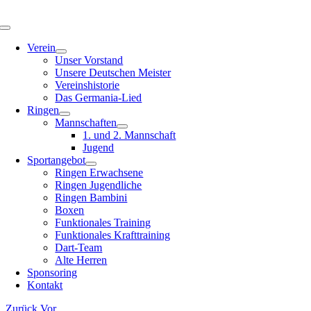
Zum
Inhalt
Toggle
springen
Navigation
Verein
Unser Vorstand
Unsere Deutschen Meister
Vereinshistorie
Das Germania-Lied
Ringen
Mannschaften
1. und 2. Mannschaft
Jugend
Sportangebot
Ringen Erwachsene
Ringen Jugendliche
Ringen Bambini
Boxen
Funktionales Training
Funktionales Krafttraining
Dart-Team
Alte Herren
Sponsoring
Kontakt
Zurück
Vor