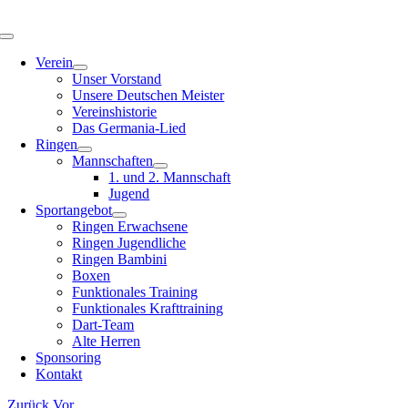
Zum
Inhalt
Toggle
springen
Navigation
Verein
Unser Vorstand
Unsere Deutschen Meister
Vereinshistorie
Das Germania-Lied
Ringen
Mannschaften
1. und 2. Mannschaft
Jugend
Sportangebot
Ringen Erwachsene
Ringen Jugendliche
Ringen Bambini
Boxen
Funktionales Training
Funktionales Krafttraining
Dart-Team
Alte Herren
Sponsoring
Kontakt
Zurück
Vor