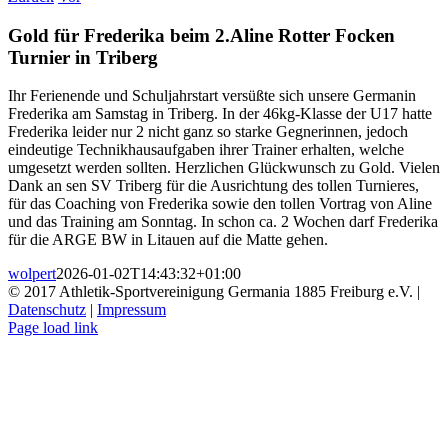
Gold für Frederika beim 2.Aline Rotter Focken
Turnier in Triberg
Ihr Ferienende und Schuljahrstart versüßte sich unsere Germanin
Frederika am Samstag in Triberg. In der 46kg-Klasse der U17 hatte
Frederika leider nur 2 nicht ganz so starke Gegnerinnen, jedoch
eindeutige Technikhausaufgaben ihrer Trainer erhalten, welche
umgesetzt werden sollten. Herzlichen Glückwunsch zu Gold. Vielen
Dank an sen SV Triberg für die Ausrichtung des tollen Turnieres,
für das Coaching von Frederika sowie den tollen Vortrag von Aline
und das Training am Sonntag. In schon ca. 2 Wochen darf Frederika
für die ARGE BW in Litauen auf die Matte gehen.
wolpert
2026-01-02T14:43:32+01:00
© 2017 Athletik-Sportvereinigung Germania 1885 Freiburg e.V. |
Datenschutz
|
Impressum
Instagram
Page load link
Nach
oben