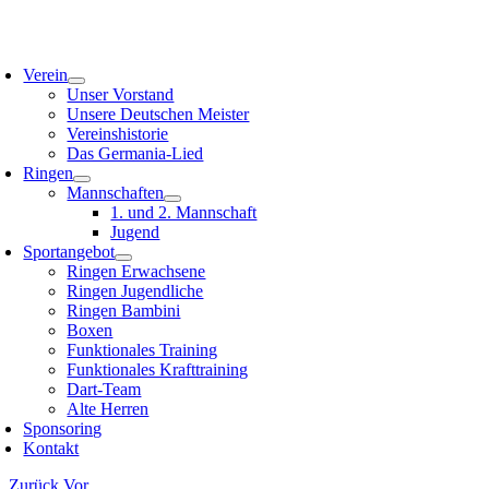
Zum
Inhalt
oggle
springen
avigation
Verein
Unser Vorstand
Unsere Deutschen Meister
Vereinshistorie
Das Germania-Lied
Ringen
Mannschaften
1. und 2. Mannschaft
Jugend
Sportangebot
Ringen Erwachsene
Ringen Jugendliche
Ringen Bambini
Boxen
Funktionales Training
Funktionales Krafttraining
Dart-Team
Alte Herren
Sponsoring
Kontakt
Zurück
Vor