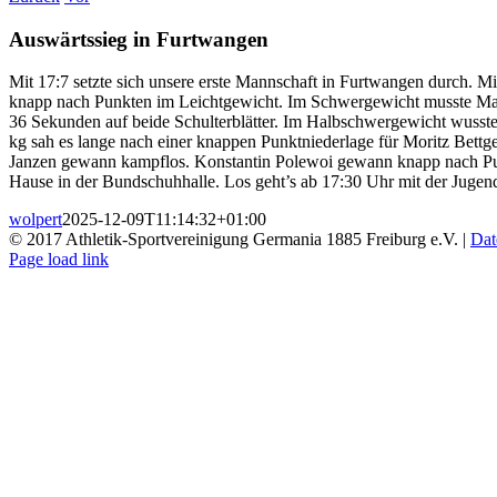
Auswärtssieg in Furtwangen
Mit 17:7 setzte sich unsere erste Mannschaft in Furtwangen durch.
knapp nach Punkten im Leichtgewicht. Im Schwergewicht musste Maxi
36 Sekunden auf beide Schulterblätter. Im Halbschwergewicht wusst
kg sah es lange nach einer knappen Punktniederlage für Moritz Bettg
Janzen gewann kampflos. Konstantin Polewoi gewann knapp nach Pun
Hause in der Bundschuhhalle. Los geht’s ab 17:30 Uhr mit der Jugen
wolpert
2025-12-09T11:14:32+01:00
© 2017 Athletik-Sportvereinigung Germania 1885 Freiburg e.V. |
Dat
Instagram
Page load link
Nach
oben