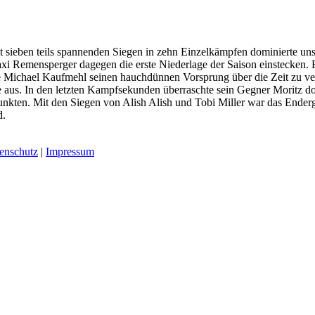
 Mit sieben teils spannenden Siegen in zehn Einzelkämpfen dominiert
 Remensperger dagegen die erste Niederlage der Saison einstecken. B
e Michael Kaufmehl seinen hauchdünnen Vorsprung über die Zeit zu ver
e aus. In den letzten Kampfsekunden überraschte sein Gegner Moritz d
kten. Mit den Siegen von Alish Alish und Tobi Miller war das Ender
d.
enschutz
|
Impressum