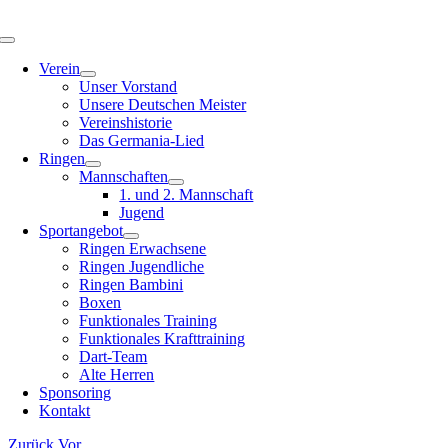
Zum
Inhalt
Toggle
springen
Navigation
Verein
Unser Vorstand
Unsere Deutschen Meister
Vereinshistorie
Das Germania-Lied
Ringen
Mannschaften
1. und 2. Mannschaft
Jugend
Sportangebot
Ringen Erwachsene
Ringen Jugendliche
Ringen Bambini
Boxen
Funktionales Training
Funktionales Krafttraining
Dart-Team
Alte Herren
Sponsoring
Kontakt
Zurück
Vor