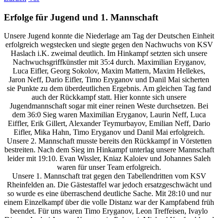
Erfolge für Jugend und 1. Mannschaft
Unsere Jugend konnte die Niederlage am Tag der Deutschen Einheit
erfolgreich wegstecken und siegte gegen den Nachwuchs von KSV
Haslach i.K. zweimal deutlich. Im Hinkampf setzten sich unsere
Nachwuchsgriffkünstler mit 35:4 durch. Maximilian Eryganov,
Luca Eifler, Georg Sokolov, Maxim Mattern, Maxim Hellekes,
Jaron Neff, Dario Eifler, Timo Eryganov und Danil Mai sicherten
sie Punkte zu dem überdeutlichen Ergebnis. Am gleichen Tag fand
auch der Rückkampf statt. Hier konnte sich unsere
Jugendmannschaft sogar mit einer reinen Weste durchsetzen. Bei
dem 36:0 Sieg waren Maximilian Eryganov, Laurin Neff, Luca
Eiffler, Erik Gillert, Alexander Teymurbayov, Emilian Neff, Dario
Eifler, Mika Hahn, Timo Eryganov und Danil Mai erfolgreich.
Unsere 2. Mannschaft musste bereits den Rückkampf in Vörstetten
bestreiten. Nach dem Sieg im Hinkampf unterlag unsere Mannschaft
leider mit 19:10. Evan Wissler, Kniaz Kaloiev und Johannes Saleh
waren für unser Team erfolgreich.
Unsere 1. Mannschaft trat gegen den Tabellendritten vom KSV
Rheinfelden an. Die Gästestaffel war jedoch ersatzgeschwächt und
so wurde es eine überraschend deutliche Sache. Mit 28:10 und nur
einem Einzelkampf über die volle Distanz war der Kampfabend früh
beendet. Für uns waren Timo Eryganov, Leon Treffeisen, Ivaylo