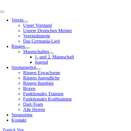
Zum
Inhalt
Toggle
springen
Navigation
Verein
Unser Vorstand
Unsere Deutschen Meister
Vereinshistorie
Das Germania-Lied
Ringen
Mannschaften
1. und 2. Mannschaft
Jugend
Sportangebot
Ringen Erwachsene
Ringen Jugendliche
Ringen Bambini
Boxen
Funktionales Training
Funktionales Krafttraining
Dart-Team
Alte Herren
Sponsoring
Kontakt
Zurück
Vor