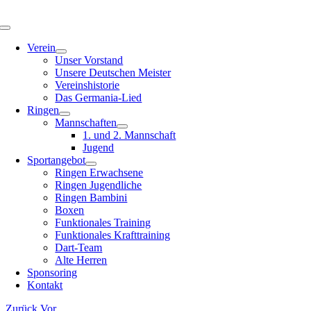
Zum
Inhalt
Toggle
springen
Navigation
Verein
Unser Vorstand
Unsere Deutschen Meister
Vereinshistorie
Das Germania-Lied
Ringen
Mannschaften
1. und 2. Mannschaft
Jugend
Sportangebot
Ringen Erwachsene
Ringen Jugendliche
Ringen Bambini
Boxen
Funktionales Training
Funktionales Krafttraining
Dart-Team
Alte Herren
Sponsoring
Kontakt
Zurück
Vor