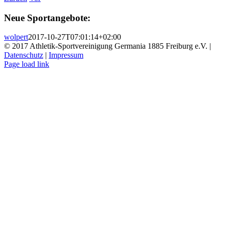
Neue Sportangebote:
wolpert
2017-10-27T07:01:14+02:00
© 2017 Athletik-Sportvereinigung Germania 1885 Freiburg e.V. |
Datenschutz
|
Impressum
Instagram
Page load link
Nach
oben