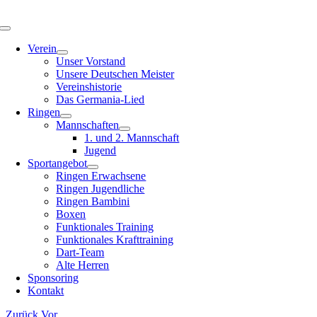
Zum
Inhalt
Toggle
springen
Navigation
Verein
Unser Vorstand
Unsere Deutschen Meister
Vereinshistorie
Das Germania-Lied
Ringen
Mannschaften
1. und 2. Mannschaft
Jugend
Sportangebot
Ringen Erwachsene
Ringen Jugendliche
Ringen Bambini
Boxen
Funktionales Training
Funktionales Krafttraining
Dart-Team
Alte Herren
Sponsoring
Kontakt
Zurück
Vor