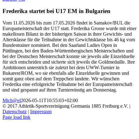
Frederika startet bei U17 EM in Bulgarien
Vom 11.05.2026 bis zum 17.05.2026 findet in Samakov/BUL die
Europameisterschaft der U17 statt. Frederika Grosse wurde mit einer
makellosen Bilanz in der bisherigen Saison in ihrer Gewichts- und
Altersklasse für die Teilnahme in der Gewichtsklasse bis 46 kg vom
Bundestrainer nominiert. Bei den Saarland Ladies Open in
Püttlingen, bei den Baden-Württembergischen Meisterschaften und
bei der Deutschen Meisterschaft konnte sie jeweils alle Einzelduelle
für sich entscheiden und sicherte sich jeweils die Goldmedaille. Ihre
Ambitionen unterstrich sie zuletzt bei dem UWW-Turnier in
Bukarest/ROM, wo sie ebenfalls alle Einzelduelle gewinnen und
somit ganz oben auf dem Treppchen landete. Wir wünschen
Frederika eine erfolgreiche Teilnahme bei der Europameisterschaft
und sind gespannt auf ihren Turniereinstig am Donnerstag.
Mich@el
2026-05-11T10:55:03+02:00
© 2017 Athletik-Sportvereinigung Germania 1885 Freiburg e.V. |
Datenschutz
|
Impressum
Instagram
Page load link
Nach
oben