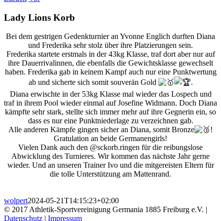
Lady Lions Korb
Bei dem gestrigen Gedenkturnier an Yvonne Englich durften Diana
und Frederika sehr stolz über ihre Platzierungen sein.
Frederika startete erstmals in der 43kg Klasse, traf dort aber nur auf
ihre Dauerrivalinnen, die ebenfalls die Gewichtsklasse gewechselt
haben. Frederika gab in keinem Kampf auch nur eine Punktwertung
ab und sicherte sich somit souverän Gold
.
Diana erwischte in der 53kg Klasse mal wieder das Lospech und
traf in ihrem Pool wieder einmal auf Josefine Widmann. Doch Diana
kämpfte sehr stark, stellte sich immer mehr auf ihre Gegnerin ein, so
dass es nur eine Punktniederlage zu verzeichnen gab.
Alle anderen Kämpfe gingen sicher an Diana, somit Bronze
!
Gratulation an beide Germanengirls!
Vielen Dank auch den @sckorb.ringen für die reibungslose
Abwicklung des Turnieres. Wir kommen das nächste Jahr gerne
wieder. Und an unseren Trainer Ivo und die mitgereisten Eltern für
die tolle Unterstützung am Mattenrand.
wolpert
2024-05-21T14:15:23+02:00
© 2017 Athletik-Sportvereinigung Germania 1885 Freiburg e.V. |
Datenschutz
|
Impressum