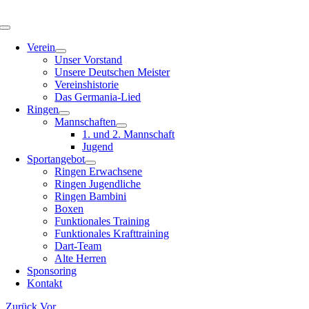
Zum
Inhalt
Toggle
springen
Navigation
Verein
Unser Vorstand
Unsere Deutschen Meister
Vereinshistorie
Das Germania-Lied
Ringen
Mannschaften
1. und 2. Mannschaft
Jugend
Sportangebot
Ringen Erwachsene
Ringen Jugendliche
Ringen Bambini
Boxen
Funktionales Training
Funktionales Krafttraining
Dart-Team
Alte Herren
Sponsoring
Kontakt
Zurück
Vor