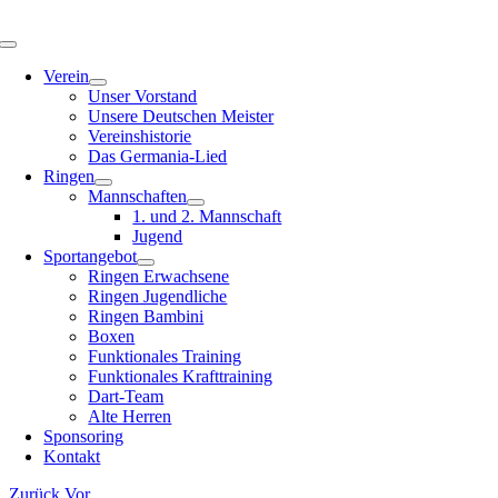
Zum
Inhalt
Toggle
springen
Navigation
Verein
Unser Vorstand
Unsere Deutschen Meister
Vereinshistorie
Das Germania-Lied
Ringen
Mannschaften
1. und 2. Mannschaft
Jugend
Sportangebot
Ringen Erwachsene
Ringen Jugendliche
Ringen Bambini
Boxen
Funktionales Training
Funktionales Krafttraining
Dart-Team
Alte Herren
Sponsoring
Kontakt
Zurück
Vor