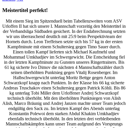
Meistertitel perfekt!
Mit einem Sieg im Spitzenduell beim Tabellenzweiten vom ASV
Urloffen II hat sich unsere I. Mannschaft vorzeitig den Meistertitel in
der Verbandsliga Südbaden gesichert. In der Endabrechnung setzten
wir uns überraschend deutlich mit 25:9 beim Perspektivteam der
Hornets durch. Leon Treffeisen setzte sich bis 57 kg in der ersten
Kampfminute mit einem Schultersieg gegen Timo Sauer durch.
Einen tollen Kampf lieferten sich Michael Kaufmehl und
Mohammad Umkhadjiev im Schwergewicht. Die Entscheidung fiel
in der letzten Kampfminute zu Gunsten unseres Ringertrainers. Bis
61 kg sicherte Ivo Dimov die nächsten 4 Mannschaftszähler durch
seinen überhöhten Punktsieg gegen Vitalij Rosenberger. Im
Halbschwergewicht unterlag Moritz Bettge gegen Anton
Schwarzkopf knapp nach Punkten. In der Klasse bis 66 kg sicherte
Andreas Truschakov einen Schultersieg gegen Patrick Köhli. Bis 86
kg unterlag Tobi Miller dem Urloffener Andrej Schwarzkopf
technisch überhöht. Mit den überhöhten Punktsiegen von Alish
Alish, Marco Bräunig und Andrej Janzen machte unser Team jedoch
endgültig den Sack zu. Im letzten Kampf des Abends unterlag
Konstantin Polewoi dem starken Abdul Khakim Umkhadjiev
ebenfalls technisch überhöht. In den letzten drei verbleibenden
Mannschaftskämpfen kann unser Team aufgrund des Vorsprungs