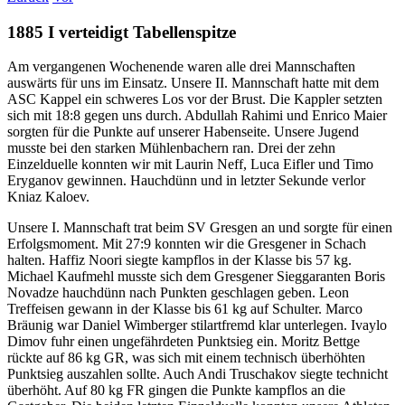
1885 I verteidigt Tabellenspitze
Am vergangenen Wochenende waren alle drei Mannschaften
auswärts für uns im Einsatz. Unsere II. Mannschaft hatte mit dem
ASC Kappel ein schweres Los vor der Brust. Die Kappler setzten
sich mit 18:8 gegen uns durch. Abdullah Rahimi und Enrico Maier
sorgten für die Punkte auf unserer Habenseite. Unsere Jugend
musste bei den starken Mühlenbachern ran. Drei der zehn
Einzelduelle konnten wir mit Laurin Neff, Luca Eifler und Timo
Eryganov gewinnen. Hauchdünn und in letzter Sekunde verlor
Kniaz Kaloev.
Unsere I. Mannschaft trat beim SV Gresgen an und sorgte für einen
Erfolgsmoment. Mit 27:9 konnten wir die Gresgener in Schach
halten. Haffiz Noori siegte kampflos in der Klasse bis 57 kg.
Michael Kaufmehl musste sich dem Gresgener Sieggaranten Boris
Novadze hauchdünn nach Punkten geschlagen geben. Leon
Treffeisen gewann in der Klasse bis 61 kg auf Schulter. Marco
Bräunig war Daniel Wimberger stilartfremd klar unterlegen. Ivaylo
Dimov fuhr einen ungefährdeten Punktsieg ein. Moritz Bettge
rückte auf 86 kg GR, was sich mit einem technisch überhöhten
Punktsieg auszahlen sollte. Auch Andi Truschakov siegte technicht
überhöht. Auf 80 kg FR gingen die Punkte kampflos an die