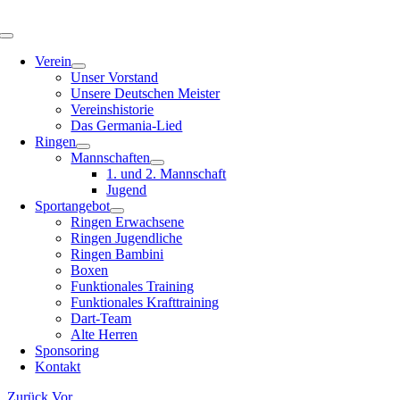
Zum
Inhalt
Toggle
springen
Navigation
Verein
Unser Vorstand
Unsere Deutschen Meister
Vereinshistorie
Das Germania-Lied
Ringen
Mannschaften
1. und 2. Mannschaft
Jugend
Sportangebot
Ringen Erwachsene
Ringen Jugendliche
Ringen Bambini
Boxen
Funktionales Training
Funktionales Krafttraining
Dart-Team
Alte Herren
Sponsoring
Kontakt
Zurück
Vor