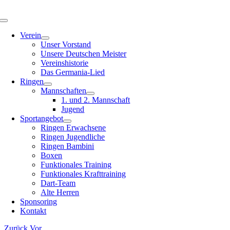
Zum
Inhalt
Toggle
springen
Navigation
Verein
Unser Vorstand
Unsere Deutschen Meister
Vereinshistorie
Das Germania-Lied
Ringen
Mannschaften
1. und 2. Mannschaft
Jugend
Sportangebot
Ringen Erwachsene
Ringen Jugendliche
Ringen Bambini
Boxen
Funktionales Training
Funktionales Krafttraining
Dart-Team
Alte Herren
Sponsoring
Kontakt
Zurück
Vor