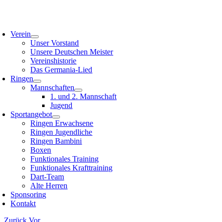
Zum
Inhalt
oggle
springen
avigation
Verein
Unser Vorstand
Unsere Deutschen Meister
Vereinshistorie
Das Germania-Lied
Ringen
Mannschaften
1. und 2. Mannschaft
Jugend
Sportangebot
Ringen Erwachsene
Ringen Jugendliche
Ringen Bambini
Boxen
Funktionales Training
Funktionales Krafttraining
Dart-Team
Alte Herren
Sponsoring
Kontakt
Zurück
Vor