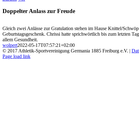
Doppelter Anlass zur Freude
Gleich zwei Anlässe zur Gratulation stehen im Hause Knittel/Schwöpp
Geburtstagsgeschenk. Chrissi hatte sprichwörtlich bis zum letzten Ta
allem Gesundheit.
wolpert
2022-05-17T07:57:21+02:00
© 2017 Athletik-Sportvereinigung Germania 1885 Freiburg e.V. |
Dat
Instagram
Page load link
Nach
oben