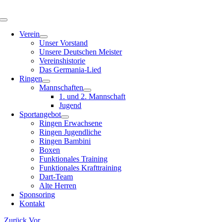
Zum
Inhalt
Toggle
springen
Navigation
Verein
Unser Vorstand
Unsere Deutschen Meister
Vereinshistorie
Das Germania-Lied
Ringen
Mannschaften
1. und 2. Mannschaft
Jugend
Sportangebot
Ringen Erwachsene
Ringen Jugendliche
Ringen Bambini
Boxen
Funktionales Training
Funktionales Krafttraining
Dart-Team
Alte Herren
Sponsoring
Kontakt
Zurück
Vor