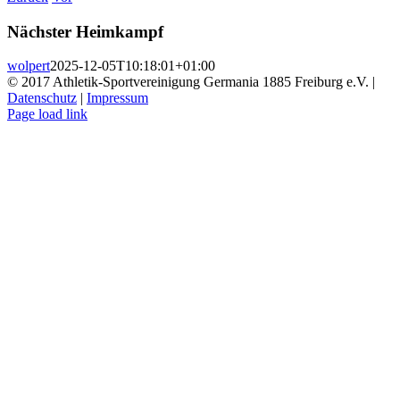
Nächster Heimkampf
wolpert
2025-12-05T10:18:01+01:00
© 2017 Athletik-Sportvereinigung Germania 1885 Freiburg e.V. |
Datenschutz
|
Impressum
Instagram
Page load link
Nach
oben