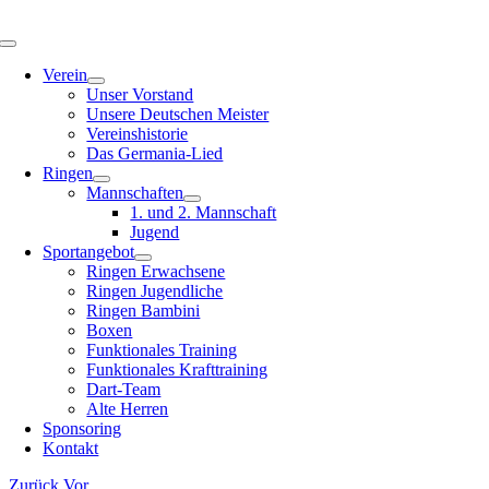
Zum
Inhalt
Toggle
springen
Navigation
Verein
Unser Vorstand
Unsere Deutschen Meister
Vereinshistorie
Das Germania-Lied
Ringen
Mannschaften
1. und 2. Mannschaft
Jugend
Sportangebot
Ringen Erwachsene
Ringen Jugendliche
Ringen Bambini
Boxen
Funktionales Training
Funktionales Krafttraining
Dart-Team
Alte Herren
Sponsoring
Kontakt
Zurück
Vor