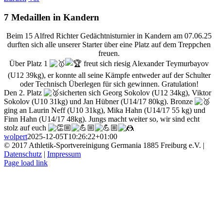
7 Medaillen in Kandern
Beim 15 Alfred Richter Gedächtnisturnier in Kandern am 07.06.25
durften sich alle unserer Starter über eine Platz auf dem Treppchen
freuen.
Über Platz 1
freut sich riesig Alexander Teymurbayov
(U12 39kg), er konnte all seine Kämpfe entweder auf der Schulter
oder Technisch Überlegen für sich gewinnen. Gratulation!
Den 2. Platz
sicherten sich Georg Sokolov (U12 34kg), Viktor
Sokolov (U10 31kg) und Jan Hübner (U14/17 80kg). Bronze
ging an Laurin Neff (U10 31kg), Mika Hahn (U14/17 55 kg) und
Finn Hahn (U14/17 48kg). Jungs macht weiter so, wir sind echt
stolz auf euch
wolpert
2025-12-05T10:26:22+01:00
© 2017 Athletik-Sportvereinigung Germania 1885 Freiburg e.V. |
Datenschutz
|
Impressum
Instagram
Page load link
Nach
oben