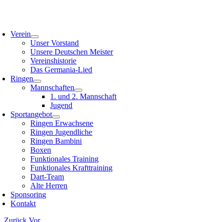
Zum
Inhalt
oggle
springen
avigation
Verein
Unser Vorstand
Unsere Deutschen Meister
Vereinshistorie
Das Germania-Lied
Ringen
Mannschaften
1. und 2. Mannschaft
Jugend
Sportangebot
Ringen Erwachsene
Ringen Jugendliche
Ringen Bambini
Boxen
Funktionales Training
Funktionales Krafttraining
Dart-Team
Alte Herren
Sponsoring
Kontakt
Zurück
Vor