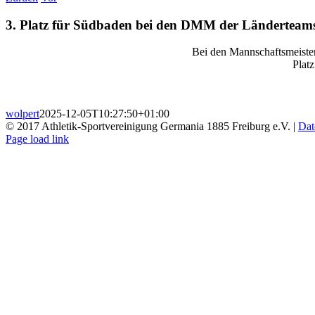
3. Platz für Südbaden bei den DMM der Länderteam
Bei den Mannschaftsmeister
Platz
wolpert
2025-12-05T10:27:50+01:00
© 2017 Athletik-Sportvereinigung Germania 1885 Freiburg e.V. |
Dat
Instagram
Page load link
Nach
oben