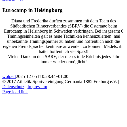
Eurocamp in Helsingborg
Diana und Frederika durften zusammen mit dem Team des
Südbadischen Ringerverbandes (SBRV) die Ostertage beim
Eurocamp in Helsinborg in Schweden verbringen. Bei insgesamt 6
Trainingseinheiten galt es neue Techniken kennenzulernen, mal
unbekannte Trainingspartner zu haben und hoffentlich auch die
eigenen Fremdsprachenkentnisse anwenden zu können. Mädels, ihr
hattet hoffentlich vielSpaß!!
Vielen Dank an den SBRV, der dieses tolle Erlebnis jedes Jahr
immer wieder ermöglicht!
wolpert
2025-12-05T10:28:44+01:00
© 2017 Athletik-Sportvereinigung Germania 1885 Freiburg e.V. |
Datenschutz
|
Impressum
Instagram
Page load link
Nach
oben