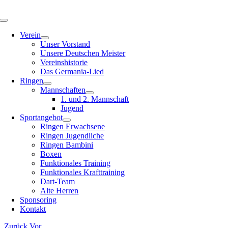
Zum
Inhalt
Toggle
springen
Navigation
Verein
Unser Vorstand
Unsere Deutschen Meister
Vereinshistorie
Das Germania-Lied
Ringen
Mannschaften
1. und 2. Mannschaft
Jugend
Sportangebot
Ringen Erwachsene
Ringen Jugendliche
Ringen Bambini
Boxen
Funktionales Training
Funktionales Krafttraining
Dart-Team
Alte Herren
Sponsoring
Kontakt
Zurück
Vor