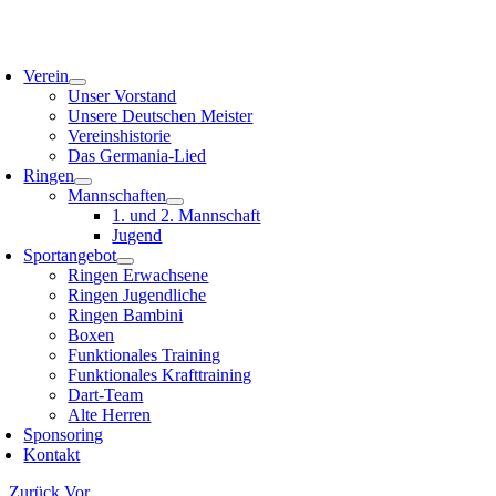
Zum
Inhalt
oggle
springen
avigation
Verein
Unser Vorstand
Unsere Deutschen Meister
Vereinshistorie
Das Germania-Lied
Ringen
Mannschaften
1. und 2. Mannschaft
Jugend
Sportangebot
Ringen Erwachsene
Ringen Jugendliche
Ringen Bambini
Boxen
Funktionales Training
Funktionales Krafttraining
Dart-Team
Alte Herren
Sponsoring
Kontakt
Zurück
Vor