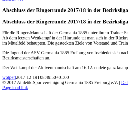
Abschluss der Ringerrunde 2017/18 in der Bezirkslig
Abschluss der Ringerrunde 2017/18 in der Bezirkslig
Für die Ringer-Mannschaft der Germania 1885 unter ihrem Trainer Se
Ab dem letzten Wettkampf in der Hinrunde tat man sich in der Rück
im Mittelfeld behaupten. Die gesteckten Ziele von Vorstand und Train
Die Jugend der ASV Germania 1885 Freiburg verabschiedet sich nach
Bezirksmeisterschaften an.
Der Wettkampf der Aktivenmanntschaft am 16.12. endete ganz knapp m
wolpert
2017-12-19T08:49:50+01:00
© 2017 Athletik-Sportvereinigung Germania 1885 Freiburg e.V. |
Dat
Instagram
Page load link
Nach
oben