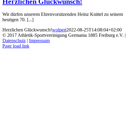
Herzlichen Glückwunsch!
Wir dürfen unserem Ehrenvorsitzenden Heinz Knittel zu seinem
heutigen 70. [...]
Herzlichen Glückwunsch!
wolpert
2022-08-25T14:08:04+02:00
© 2017 Athletik-Sportvereinigung Germania 1885 Freiburg e.V. |
Datenschutz
|
Impressum
Instagram
Page load link
Nach
oben