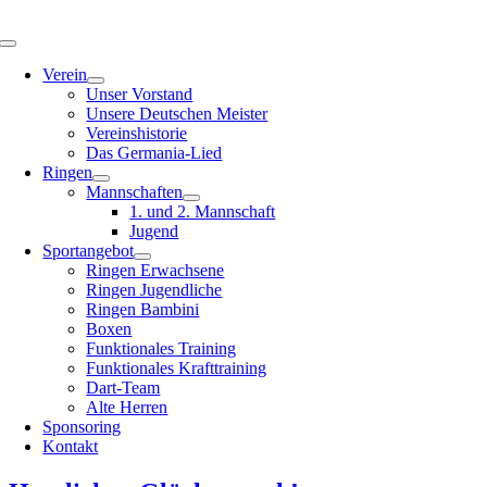
Zum
Inhalt
Toggle
springen
Navigation
Verein
Unser Vorstand
Unsere Deutschen Meister
Vereinshistorie
Das Germania-Lied
Ringen
Mannschaften
1. und 2. Mannschaft
Jugend
Sportangebot
Ringen Erwachsene
Ringen Jugendliche
Ringen Bambini
Boxen
Funktionales Training
Funktionales Krafttraining
Dart-Team
Alte Herren
Sponsoring
Kontakt