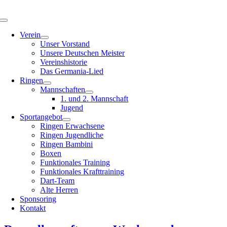
Zum
Inhalt
Toggle
springen
Navigation
Verein
Unser Vorstand
Unsere Deutschen Meister
Vereinshistorie
Das Germania-Lied
Ringen
Mannschaften
1. und 2. Mannschaft
Jugend
Sportangebot
Ringen Erwachsene
Ringen Jugendliche
Ringen Bambini
Boxen
Funktionales Training
Funktionales Krafttraining
Dart-Team
Alte Herren
Sponsoring
Kontakt