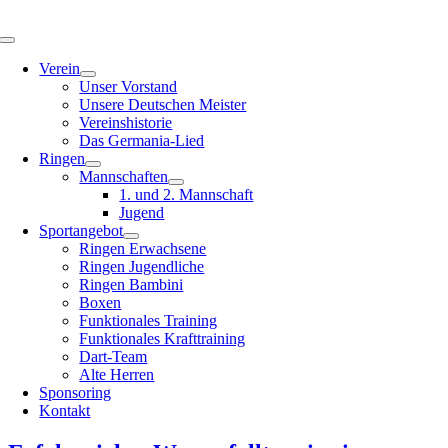
Zum
Inhalt
Toggle
springen
Navigation
Verein
Unser Vorstand
Unsere Deutschen Meister
Vereinshistorie
Das Germania-Lied
Ringen
Mannschaften
1. und 2. Mannschaft
Jugend
Sportangebot
Ringen Erwachsene
Ringen Jugendliche
Ringen Bambini
Boxen
Funktionales Training
Funktionales Krafttraining
Dart-Team
Alte Herren
Sponsoring
Kontakt