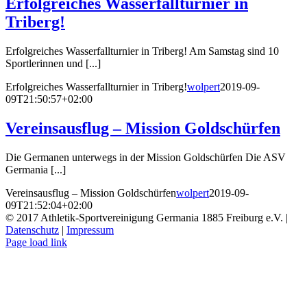
Erfolgreiches Wasserfallturnier in
Triberg!
Erfolgreiches Wasserfallturnier in Triberg! Am Samstag sind 10
Sportlerinnen und [...]
Erfolgreiches Wasserfallturnier in Triberg!
wolpert
2019-09-
09T21:50:57+02:00
Vereinsausflug – Mission Goldschürfen
Die Germanen unterwegs in der Mission Goldschürfen Die ASV
Germania [...]
Vereinsausflug – Mission Goldschürfen
wolpert
2019-09-
09T21:52:04+02:00
© 2017 Athletik-Sportvereinigung Germania 1885 Freiburg e.V. |
Datenschutz
|
Impressum
Instagram
Page load link
Nach
oben